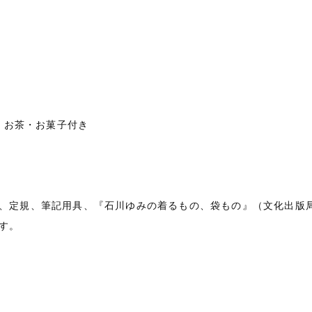
込み、お茶・お菓子付き
ル、定規、筆記用具、『石川ゆみの着るもの、袋もの』（文化出
す。