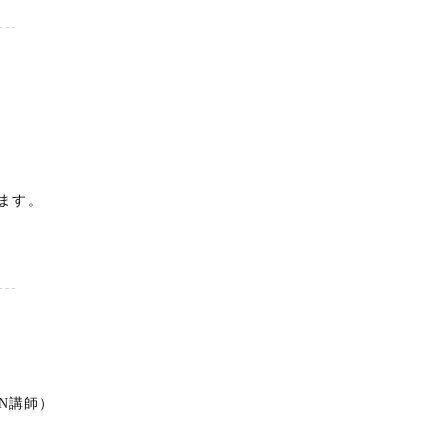
---
ます。
---
ON講師）