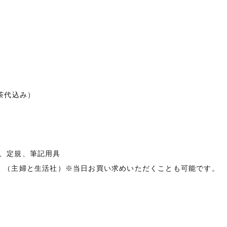
お茶代込み）
、定規、筆記用具
のひとの装い』（主婦と生活社）※当日お買い求めいただくことも可能です。