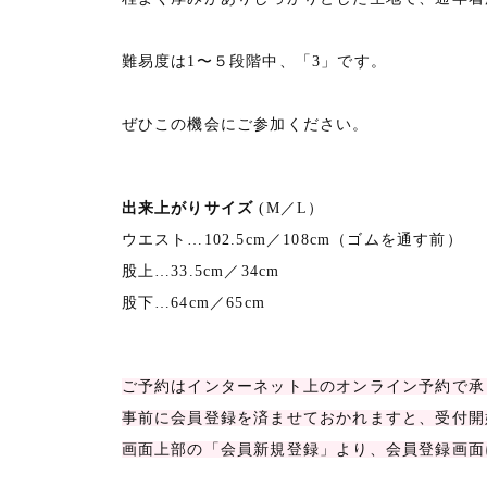
難易度は1〜５段階中、「3」です。
ぜひこの機会にご参加ください。
出来上がりサイズ
(M／L）
ウエスト…102.5cm／108cm（ゴムを通す前）
股上…33.5cm／34cm
股下…64cm／65cm
ご予約はインターネット上のオンライン予約で承
事前に会員登録を済ませておかれますと、受付開
画面上部の「会員新規登録」より、会員登録画面