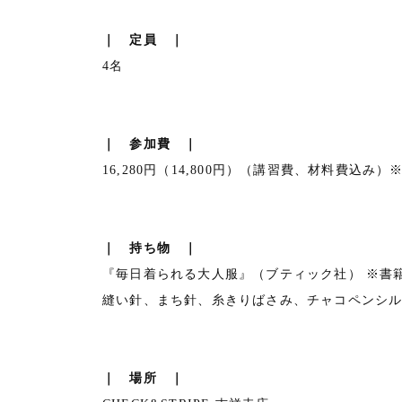
｜ 定員 ｜
4名
｜ 参加費 ｜
16,280円（14,800円）（講習費、材料費込
｜ 持ち物 ｜
『毎日着られる大人服』（ブティック社） ※書
縫い針、まち針、糸きりばさみ、チャコペンシ
｜ 場所 ｜