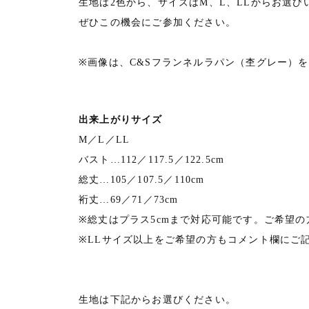
生地は2色から、サイズはM、L、LLからお選び
ぜひこの機会にご参加ください。
※画像は、C&Sフランネルラパン（杢グレー）
出来上がりサイズ
M／L／LL
バスト…112／117.5／122.5cm
総丈…105／107.5／110cm
裄丈…69／71／73cm
※総丈はプラス5cmまで対応可能です。ご希望
※LLサイズ以上をご希望の方もコメント欄にご
生地は下記からお選びください。