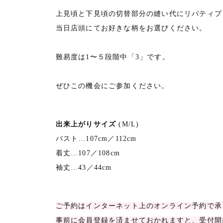
上見頃と下見頃の切替部分の縫い代にリバティプ
当日店頭にてお好きな柄をお選びください。
難易度は1〜５段階中「3」です。
ぜひこの機会にご参加ください。
出来上がりサイズ
(M/L)
バスト…107cm／112cm
着丈…107／108cm
袖丈…43／44cm
ご予約はインターネット上のオンライン予約で承
事前に会員登録を済ませておかれますと、受付開