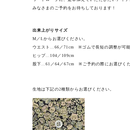
みなさまのご予約をお待ちしております！
出来上がりサイズ
M／Lからお選びください。
ウエスト…66／71cm ※ゴムで長短の調整が可
ヒップ…104／109cm
股下…61／64／67cm ※ご予約の際にお選びく
生地は下記の2種類からお選びください。