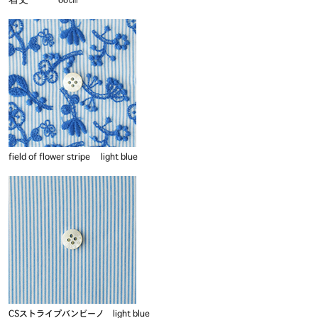
field of flower stripe light blue
CSストライプバンビーノ light blue