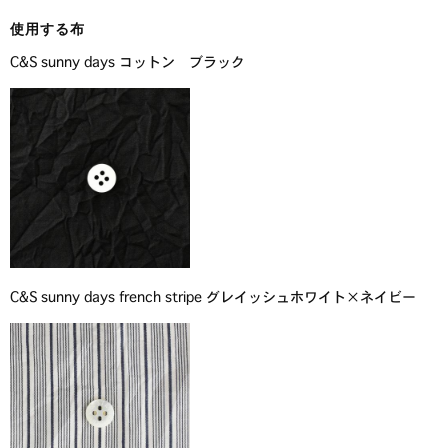
使用する布
C&S sunny days コットン ブラック
C&S sunny days french stripe グレイッシュホワイト×ネイビー