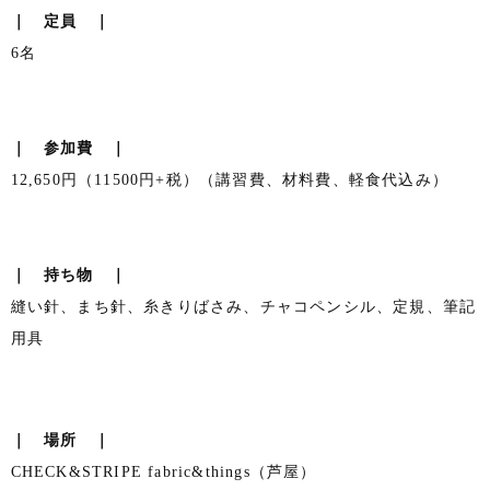
｜ 定員 ｜
6名
｜ 参加費 ｜
12,650円（11500円+税）（講習費、材料費、軽食代込み）
｜ 持ち物 ｜
縫い針、まち針、糸きりばさみ、チャコペンシル、定規、筆記
用具
｜ 場所 ｜
CHECK&STRIPE fabric&things（芦屋）