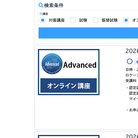
検索条件
講座
対面講座
試験
振替試験
オ
20
日時：
ロケー
受講料
・認定
認定試
マイペ
・お申
20