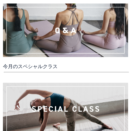
スヨガ
Ei
30
31
1
2
3
4
5
今月のスペシャルクラス