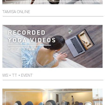
TAMISA ONLINE
WS・TT・EVENT