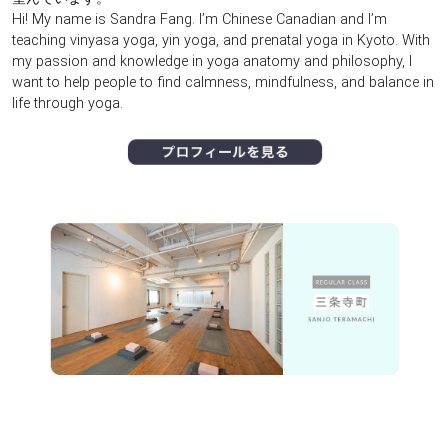
Hi! My name is Sandra Fang. I’m Chinese Canadian and I’m
teaching vinyasa yoga, yin yoga, and prenatal yoga in Kyoto. With
my passion and knowledge in yoga anatomy and philosophy, I
want to help people to find calmness, mindfulness, and balance in
life through yoga.