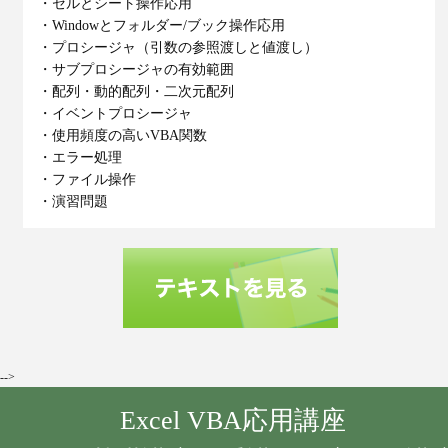
・セルとシート操作応用
・Windowとフォルダー/ブック操作応用
・プロシージャ（引数の参照渡しと値渡し）
・サブプロシージャの有効範囲
・配列・動的配列・二次元配列
・イベントプロシージャ
・使用頻度の高いVBA関数
・エラー処理
・ファイル操作
・演習問題
-->
Excel VBA応用講座