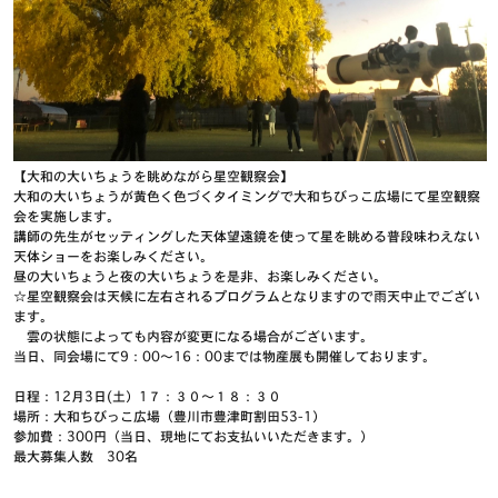
【大和の大いちょうを眺めながら星空観察会】
大和の大いちょうが黄色く色づくタイミングで大和ちびっこ広場にて星空観察
会を実施します。
講師の先生がセッティングした天体望遠鏡を使って星を眺める普段味わえない
天体ショーをお楽しみください。
昼の大いちょうと夜の大いちょうを是非、お楽しみください。
☆星空観察会は天候に左右されるプログラムとなりますので雨天中止でござい
ます。
雲の状態によっても内容が変更になる場合がございます。
当日、同会場にて9：00～16：00までは物産展も開催しております。
日程：12月3日(土）1７：３０～１８：３０
場所：大和ちびっこ広場（豊川市豊津町割田53-1）
参加費：300円（当日、現地にてお支払いいただきます。）
最大募集人数 30名