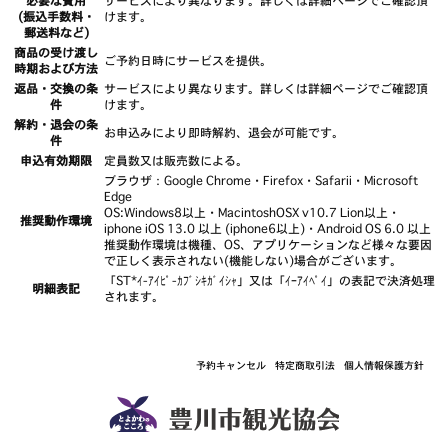
必要な費用
サービスにより異なります。詳しくは詳細ページでご確認頂
(振込手数料・
けます。
郵送料など)
商品の受け渡し
ご予約日時にサービスを提供。
時期および方法
返品・交換の条
サービスにより異なります。詳しくは詳細ページでご確認頂
件
けます。
解約・退会の条
お申込みにより即時解約、退会が可能です。
件
申込有効期限
定員数又は販売数による。
ブラウザ：Google Chrome・Firefox・Safarii・Microsoft
Edge
OS:Windows8以上・MacintoshOSX v10.7 Lion以上・
推奨動作環境
iphone iOS 13.0 以上 (iphone6以上)・Android OS 6.0 以上
推奨動作環境は機種、OS、アプリケーションなど様々な要因
で正しく表示されない(機能しない)場合がございます。
「ST*ｲ-ｱｲﾋﾟ-ｶﾌﾞｼｷｶﾞｲｼｬ」又は「ｲｰｱｲﾍﾟｲ」の表記で決済処理
明細表記
されます。
予約キャンセル
特定商取引法
個人情報保護方針