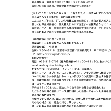
会員登録後 施術の予約を1カ月以上全く行わない方は
管理上の理由のため、会員登録を削除させて頂きます
(注１)エムスカルプトの最大出力1.8T(テスラ)と一般流通しているEMS
エムスカルプト®
は現在 国内未承認機です。
エムスカルプト®
は、
BTL JAPAN株式会社
を通じて、当院が個人輸入し
詳しくは厚生労働省の
個人輸入において注意すべき医薬品などについ
現在のところ 同一効能を有する機器は国内では他に流通していません
現在国内および海外で重篤な副作用の報告はありません
（特定商取引法に基づく表示）
事業者名）二条駅前なかみち皮膚科クリニック
運営責任者） 中道 寛
住所）〒604-8418 京都市中京区西ノ京東栂尾町3 JR二条駅NKビ
HP：
http://www.nijd.dr-clinic.jp/
お問い合わせ）
電話：075-812-0702（極力診療日の14：00～15：30におかけ
email: midway.skinclinic@gmail.com
お支払方法）PayPal決済、クレジット決済、口座振込
価格）コース、オプションにより異なります。プラン選択時に確認でき
コース以外にかかる代金）キャンセル及びプラン変更時に発生する諸手
コース確定時期）決済処理が完了したのを当院が確認でき、予約枠の確
コースキャンセルの条件）
予約当日9：00までは、返金に伴う諸手数料を除き全額返金します
ただしそれ以降の解約はコース別に明示した当院へのキャンセル料を追
会員権の解約の条件）
未使用でかつ購入後7日以内の場合は、返金に伴う手数料以外の費用は
その他の場合には、返金の対応は致しません。
詳しくは個々の会員権購入時に表示される詳細をご確認ください。