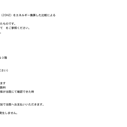
（20HZ）を
エネルギー換算した比較
による
たものです。
て
をご参照ください。
。
ル３階
ください）
ます
数料
保が当院にて確認できた時
加で当院へお支払いいただきます。
発生しません。