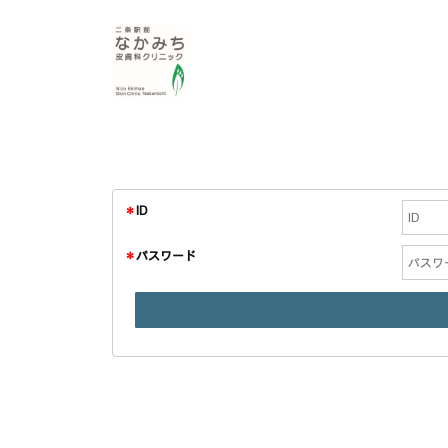
＊
ID
＊
パスワード