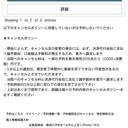
詳細
Showing
1
to
2
of
2
entries
以下のキャンセルポリシーに同意していない方は予約しないでください
★キャンセルポリシー
・理由によらず、キャンセル及び変更の場合には、必ず、決済代行会社に支払
う諸手数料、口座振込手数料が発生するため、貴方へ請求します
・当院へのキャンセル料は、一部の予約を除き原則30分あたり（2000+消費
税）円です。
・5分以上の遅刻は、規定終了時間内に施術を完了できない可能性があるの
で、キャンセルとさせていただきます。
当院へのキャンセル料と決済代行会社に支払う諸手数料を貴方へ請求します
・予約時刻の5分以上前に窓口での受付を完了させて下さい
・上記はあくまで原則であり、詳細は個々の予約内容のキャンセルポリシーを
必ずご確認ください
予約はこちら
マイページ｜予約情報一覧
予約確認及びキャンセル
特定商取引法
個人情報保護方針
会員登録後 施術の予約を1カ月以上全く行わない方は