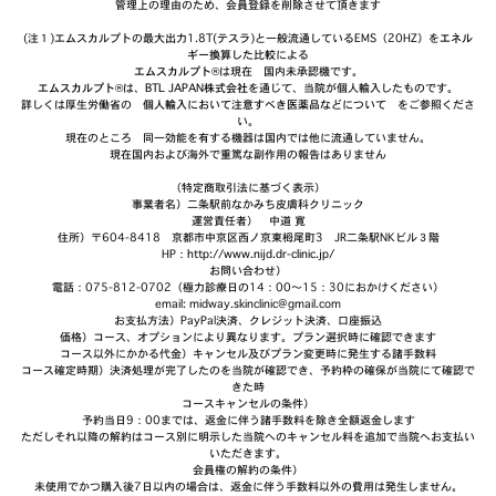
管理上の理由のため、会員登録を削除させて頂きます
(注１)エムスカルプトの最大出力1.8T(テスラ)と一般流通しているEMS（20HZ）を
エネル
ギー換算した比較
による
エムスカルプト®
は現在 国内未承認機です。
エムスカルプト®
は、
BTL JAPAN株式会社
を通じて、当院が個人輸入したものです。
詳しくは厚生労働省の
個人輸入において注意すべき医薬品などについて
をご参照くださ
い。
現在のところ 同一効能を有する機器は国内では他に流通していません。
現在国内および海外で重篤な副作用の報告はありません
（特定商取引法に基づく表示）
事業者名）二条駅前なかみち皮膚科クリニック
運営責任者） 中道 寛
住所）〒604-8418 京都市中京区西ノ京東栂尾町3 JR二条駅NKビル３階
HP：
http://www.nijd.dr-clinic.jp/
お問い合わせ）
電話：075-812-0702（極力診療日の14：00～15：30におかけください）
email: midway.skinclinic@gmail.com
お支払方法）PayPal決済、クレジット決済、口座振込
価格）コース、オプションにより異なります。プラン選択時に確認できます
コース以外にかかる代金）キャンセル及びプラン変更時に発生する諸手数料
コース確定時期）決済処理が完了したのを当院が確認でき、予約枠の確保が当院にて確認で
きた時
コースキャンセルの条件）
予約当日9：00までは、返金に伴う諸手数料を除き全額返金します
ただしそれ以降の解約はコース別に明示した当院へのキャンセル料を追加で当院へお支払い
いただきます。
会員権の解約の条件）
未使用でかつ購入後7日以内の場合は、返金に伴う手数料以外の費用は発生しません。