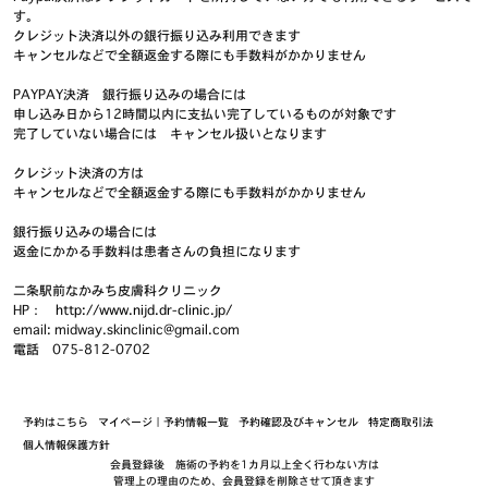
す。
クレジット決済以外の銀行振り込み利用できます
キャンセルなどで全額返金する際にも手数料がかかりません
PAYPAY決済 銀行振り込みの場合には
申し込み日から12時間以内に支払い完了しているものが対象です
完了していない場合には キャンセル扱いとなります
クレジット決済の方は
キャンセルなどで全額返金する際にも手数料がかかりません
銀行振り込みの場合には
返金にかかる手数料は患者さんの負担になります
二条駅前なかみち皮膚科クリニック
HP：
http://www.nijd.dr-clinic.jp/
email: midway.skinclinic@gmail.com
電話 075-812-0702
予約はこちら
マイページ｜予約情報一覧
予約確認及びキャンセル
特定商取引法
個人情報保護方針
会員登録後 施術の予約を1カ月以上全く行わない方は
管理上の理由のため、会員登録を削除させて頂きます