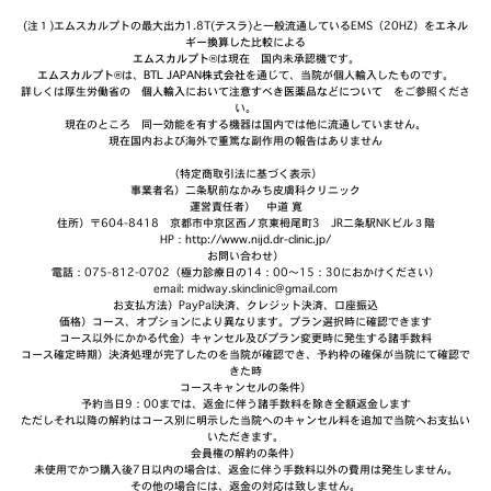
(注１)エムスカルプトの最大出力1.8T(テスラ)と一般流通しているEMS（20HZ）を
エネル
ギー換算した比較
による
エムスカルプト®
は現在 国内未承認機です。
エムスカルプト®
は、
BTL JAPAN株式会社
を通じて、当院が個人輸入したものです。
詳しくは厚生労働省の
個人輸入において注意すべき医薬品などについて
をご参照くださ
い。
現在のところ 同一効能を有する機器は国内では他に流通していません。
現在国内および海外で重篤な副作用の報告はありません
（特定商取引法に基づく表示）
事業者名）二条駅前なかみち皮膚科クリニック
運営責任者） 中道 寛
住所）〒604-8418 京都市中京区西ノ京東栂尾町3 JR二条駅NKビル３階
HP：
http://www.nijd.dr-clinic.jp/
お問い合わせ）
電話：075-812-0702（極力診療日の14：00～15：30におかけください）
email: midway.skinclinic@gmail.com
お支払方法）PayPal決済、クレジット決済、口座振込
価格）コース、オプションにより異なります。プラン選択時に確認できます
コース以外にかかる代金）キャンセル及びプラン変更時に発生する諸手数料
コース確定時期）決済処理が完了したのを当院が確認でき、予約枠の確保が当院にて確認で
きた時
コースキャンセルの条件）
予約当日9：00までは、返金に伴う諸手数料を除き全額返金します
ただしそれ以降の解約はコース別に明示した当院へのキャンセル料を追加で当院へお支払い
いただきます。
会員権の解約の条件）
未使用でかつ購入後7日以内の場合は、返金に伴う手数料以外の費用は発生しません。
その他の場合には、返金の対応は致しません。