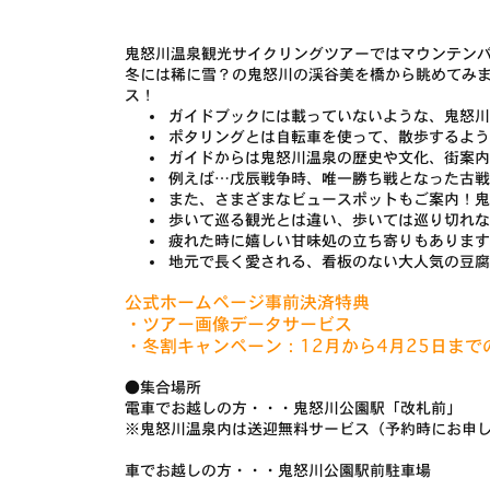
鬼怒川温泉観光サイクリングツアーではマウンテン
冬には稀に雪？の鬼怒川の渓谷美を橋から眺めてみま
ス！
ガイドブックには載っていないような、鬼怒川
ポタリングとは自転車を使って、散歩するよう
ガイドからは鬼怒川温泉の歴史や文化、街案内
例えば…戊辰戦争時、唯一勝ち戦となった古戦
また、さまざまなビュースポットもご案内！鬼
歩いて巡る観光とは違い、歩いては巡り切れな
疲れた時に嬉しい甘味処の立ち寄りもあります
地元で長く愛される、看板のない大人気の豆腐
公式ホームページ事前決済特典
・ツアー画像データサービス
・冬割キャンペーン：12月から4月25日まで
●集合場所
電車でお越しの方・・・鬼怒川公園駅「改札前」
※鬼怒川温泉内は送迎無料サービス（予約時にお申
車でお越しの方・・・鬼怒川公園駅前駐車場