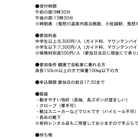
●受付時間
午前の部:9時30分
午後の部:13時30分
※
時刻表
（鬼怒川温泉内宿泊施設、小佐越駅、鬼
●参加料金
中学生以上:8,300円/人（ガイド料、マウンテン
小学生以下:7,300円/人（ガイド料、マウンテン
※保険料別途500円/人（参加日当日に現金にて承り
●参加条件 健康で自転車に乗れる方
身長150cm以上の方で体重100㎏以下の方
●申込期限 参加日の前日17:30まで
●服装
・動きやすい恰好（長袖、長ズボンが望ましい)
・グローブ（軍手可）
・靴はスニーカーなどでＯＫです（ハイヒール不可
・長めの靴下
※有料レンタル品もご用意しておりますので手ぶら
●持ち物