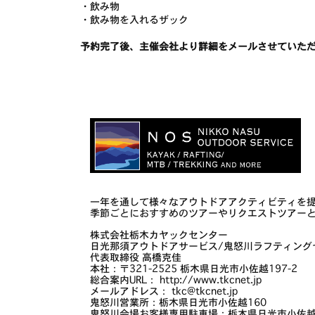
・飲み物
・飲み物を入れるザック
予約完了後、主催会社より詳細をメールさせていただき
一年を通して様々なアウトドアアクティビティを
季節ごとにおすすめのツアーやリクエストツアー
株式会社栃木カヤックセンター
日光那須アウトドアサービス/鬼怒川ラフティング
代表取締役 高橋克佳
本社：〒321-2525 栃木県日光市小佐越197-2
総合案内URL： http://www.tkcnet.jp
メールアドレス： tkc@tkcnet.jp
鬼怒川営業所：栃木県日光市小佐越160
鬼怒川会場お客様専用駐車場：栃木県日光市小佐越1