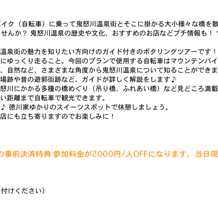
バイク（自転車）に乗って鬼怒川温泉街とそこに掛かる大小様々な橋を
せんか？ 鬼怒川温泉の歴史や文化、おすすめのお店などプチ情報も！
温泉街の魅力を知りたい方向けのガイド付きのポタリングツアーです！
にゆっくり走ること。今回のプランで使用する自転車はマウンテンバイ
、自然など、さまざまな角度から鬼怒川温泉について知ることができま
場跡や昔の遊郭街跡など、ガイドが詳しく解説をします♪
怒川にかかる多種の橋めぐり（吊り橋、ふれあい橋）など見どころ満載
い距離まで自転車で観光できます。
♪ 徳川家ゆかりのスイーツスポットで休憩しましょう。
店にも立ち寄りますのでお楽しみに！
の事前決済特典 参加料金が2000円/人OFFになります。当
し付けください）