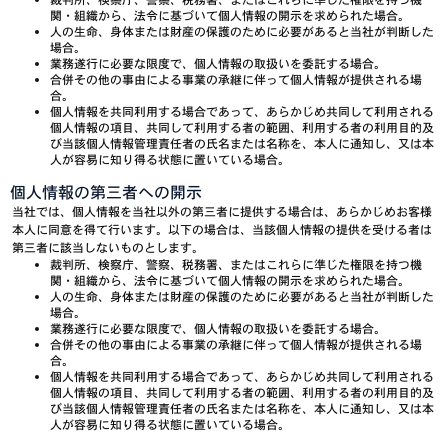
関・組織から、法令に基づいて個人情報の開示を求められた場合。
人の生命、身体または財産の保護のために必要があると当社が判断した
場合。
業務遂行に必要な限度で、個人情報の取扱いを委託する場合。
合併その他の事由による事業の承継に伴って個人情報が提供される場
合。
個人情報を共同利用する場合であって、あらかじめ共同して利用される
個人情報の項目、共同して利用する者の範囲、利用する者の利用目的及
び当該個人情報管理責任者の氏名または名称を、本人に通知し、又は本
人が容易に知り得る状態に置いている場合。
個人情報の第三者への開示
当社では、個人情報を当社以外の第三者に提供する場合は、あらかじめお客様
本人に同意を得て行います。以下の場合は、当該個人情報の提供を受ける者は
第三者に該当しないものとします。
裁判所、検察庁、警察、税務署、またはこれらに準じた権限を持つ機
関・組織から、法令に基づいて個人情報の開示を求められた場合。
人の生命、身体または財産の保護のために必要があると当社が判断した
場合。
業務遂行に必要な限度で、個人情報の取扱いを委託する場合。
合併その他の事由による事業の承継に伴って個人情報が提供される場
合。
個人情報を共同利用する場合であって、あらかじめ共同して利用される
個人情報の項目、共同して利用する者の範囲、利用する者の利用目的及
び当該個人情報管理責任者の氏名または名称を、本人に通知し、又は本
人が容易に知り得る状態に置いている場合。