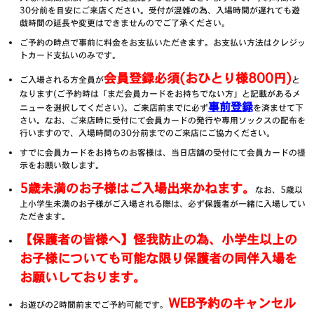
30分前を目安にご来店ください。受付が混雑の為、入場時間が遅れても遊
戯時間の延長や変更はできませんのでご了承ください。
ご予約の時点で事前に料金をお支払いただきます。お支払い方法はクレジッ
トカード支払いのみです。
会員登録必須(おひとり様800円)
ご入場される方全員が
と
なります(ご予約時は「まだ会員カードをお持ちでない方」と記載があるメ
事前登録
ニューを選択してください)。ご来店前までに必ず
を済ませて下
さい。なお、ご来店時に受付にて会員カードの発行や専用ソックスの配布を
行いますので、入場時間の30分前までのご来店にご協力ください。
すでに会員カードをお持ちのお客様は、当日店舗の受付にて会員カードの提
示をお願い致します。
5歳未満のお子様はご入場出来かねます。
なお、5歳以
上小学生未満のお子様がご入場される際は、必ず保護者が一緒に入場してい
ただきます。
【保護者の皆様へ】怪我防止の為、小学生以上の
お子様についても可能な限り保護者の同伴入場を
お願いしております。
WEB予約のキャンセル
お遊びの2時間前までご予約可能です。