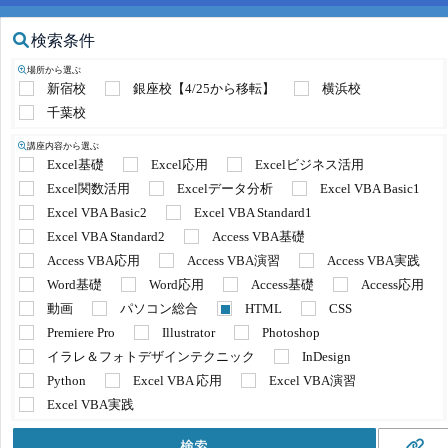
検索条件
場所から選ぶ
新宿校
銀座校【4/25から移転】
横浜校
千葉校
講座内容から選ぶ
Excel基礎
Excel応用
Excelビジネス活用
Excel関数活用
Excelデータ分析
Excel VBA Basic1
Excel VBA Basic2
Excel VBA Standard1
Excel VBA Standard2
Access VBA基礎
Access VBA応用
Access VBA演習
Access VBA実践
Word基礎
Word応用
Access基礎
Access応用
動画
パソコン総合
HTML
CSS
Premiere Pro
Illustrator
Photoshop
イラレ＆フォトデザインテクニック
InDesign
Python
Excel VBA 応用
Excel VBA演習
Excel VBA実践
検索