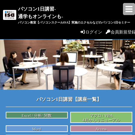
パソコン1日講習-
通学もオンラインも-
パソコン教室【パソコンスクールISA】実施のエクセルなどのパソコン1日セミナー
ログイン
会員新規登
パソコン1日講習【講座一覧】
Excel / 分析/ 関数
マクロ / VBA
4月からリニューアル
Word
Access