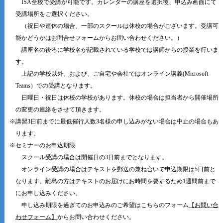
ISA全校で受講が可能です。カレンダーの講座を選択後、申込み画面にて
受講場所をご選択ください。
（祝日や連休の場合、一部のスクールは休校の場合がございます。受講可
能かどうかはお問合せフォームからお問い合わせください。）
講座名の後ろに学校名が記載されている学校では講師からの授業を行いま
す。
上記の学校以外、および、ご自宅や会社ではオンライン講義(Microsoft
Teams）での受講となります。
日曜日・祝日は休校の学校があります。休校の場合は担当者から開催場所
の変更の連絡をさせて頂きます。
※講習3日前までに最低催行人数3名様の申し込みがない場合は中止の場合もあ
ります。
※セミナーのお申込期限
スクール受講の場合は開催日の3日前までとなります。
オンライン受講の場合はテキストを郵送の兼ね合いで申込期限は5日前と
なります。離島の方はテキストのお届けにお時間を要するため1週間前まで
にお申し込みください。
申し込み期限を過ぎてのお申込みのご希望はこちらのフォーム
【お問い合
わせフォーム】
からお問い合わせください。