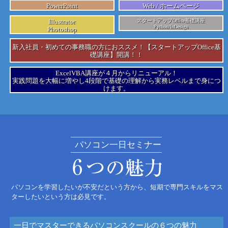
PowerPoint
Web / ホームページ
Illustrator
スタートアップOffice基礎講座
Python/InDesign
Photoshop
新入社員・初めての事務職の方におススメ！【スタートアップOffice基
礎講座】開講！！
ExcelVBA講座が４月からリニューアル！
実践問題を大幅に増やし4段階で基礎の理解から実務レベルまで身につ
けます。
パソコン一日セミナー
パソコンを学習したいが不安だという方から、
短期で専門スキルをマス
ターしたいという方は必見です。
一日でマスターできる
パソコンスクールの６つの魅力