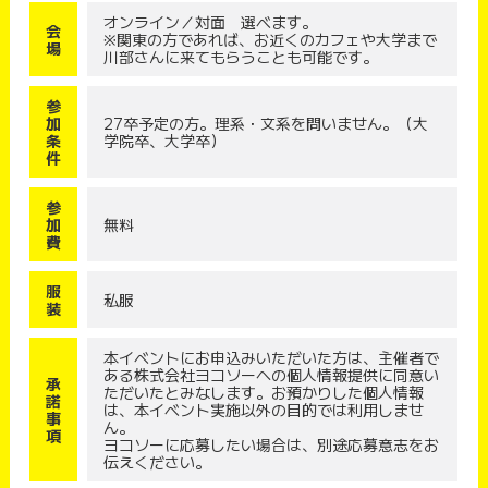
オンライン／対面 選べます。
会
※関東の方であれば、お近くのカフェや大学まで
場
川部さんに来てもらうことも可能です。
参
加
27卒予定の方。理系・文系を問いません。（大
条
学院卒、大学卒）
件
参
加
無料
費
服
私服
装
本イベントにお申込みいただいた方は、主催者で
ある株式会社ヨコソーへの個人情報提供に同意い
承
ただいたとみなします。お預かりした個人情報
諾
は、本イベント実施以外の目的では利用しませ
事
ん。
項
ヨコソーに応募したい場合は、別途応募意志をお
伝えください。