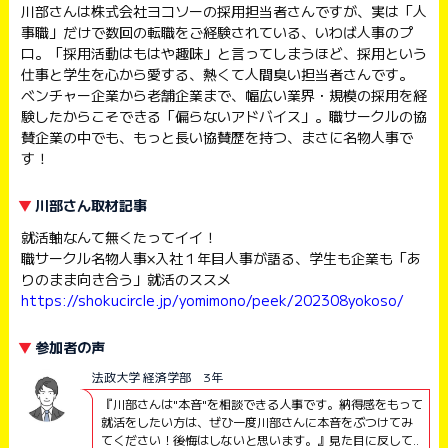
川部さんは株式会社ヨコソーの採用担当者さんですが、実は「人
事職」だけで数回の転職をご経験されている、いわば人事のプ
ロ。「採用活動はもはや趣味」と言ってしまうほど、採用という
仕事と学生を心から愛する、熱くて人間臭い担当者さんです。
ベンチャー企業から老舗企業まで、幅広い業界・規模の採用を経
験したからこそできる「偏らないアドバイス」。職サークルの協
賛企業の中でも、もっと長い協賛歴を持つ、まさに名物人事で
す！
川部さん取材記事
就活軸なんて無くたってイイ！
職サークル名物人事×入社１年目人事が語る、学生も企業も「あ
りのまま向き合う」就活のススメ
https://shokucircle.jp/yomimono/peek/202308yokoso/
参加者の声
法政大学 経済学部 3年
『川部さんは"本音"を相談できる人事です。
納得感をもって
就活をしたい方は、
ぜひ一度川部さんに本音をぶつけてみ
てください！
後悔はしないと思います。』見た目に反して..