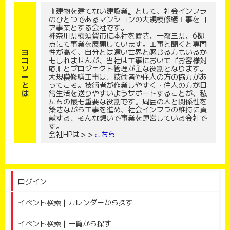
『建物を建てない建設業』として、社会インフラ
のひとつであるマンションの大規模修繕工事をコ
ア事業とする会社です。
神奈川県横須賀市に本社を置き、一都三県、6拠
点にて事業を展開しています。工事と聞くと専門
ヨ
性が高く、自分とは遠い世界と感じる方もいるか
コ
もしれませんが、当社は工事において『お客様対
ソ
応』とプロジェクト管理が主な役割となります。
ー
大規模修繕工事は、技術者や住人の方の協力があ
と
ってこそ。技術者が作業しやすく・住人の方が日
は
常生活を送りやすいようサポートすることが、私
たちの最も重要な役割です。周囲の人と関係性を
築きながら工事を進め、社会インフラの維持に貢
献する、そんな想いで事業を運営している会社で
す。
会社HPは＞＞
こちら
ログイン
イベント検索｜カレンダーから探す
イベント検索｜一覧から探す