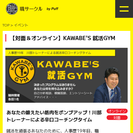
TOP > イベント
【対面＆オンライン】KAWABE'S 就活GYM
オンライン
あなたの鍛えたい筋肉をポンプアップ！川部
対面
トレーナーによる辛口コーチングタイム
就活を頑張るあなたのために、人事歴19年目、職