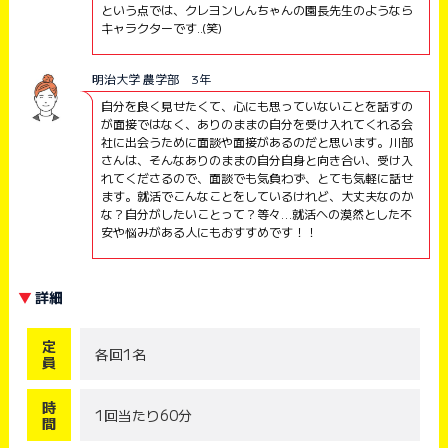
という点では、
クレヨンしんちゃんの園長先生のようなら
キャラクターです..(
笑)
明治大学 農学部 3年
自分を良く見せたくて、心にも思っていないことを話すの
が面接ではなく、ありのままの自分を受け入れてくれる会
社に出会うために面談や面接があるのだと思います。川部
さんは、そんなありのままの自分自身と向き合い、受け入
れてくださるので、面談でも気負わず、とても気軽に話せ
ます。就活でこんなことをしているけれど、大丈夫なのか
な？自分がしたいことって？等々…就活への漠然とした不
安や悩みがある人にもおすすめです！！
詳細
定
各回1名
員
時
1回当たり60分
間