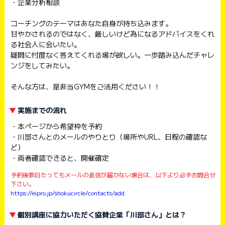
・企業分析相談
コーチングのテーマはあなた自身が持ち込みます。
甘やかされるのではなく、厳しいけど為になるアドバイスをくれ
る社会人に会いたい。
疑問に忖度なく答えてくれる場が欲しい。一歩踏み込んだチャレ
ンジをしてみたい。
そんな方は、是非当GYMをご活用ください！！
実施までの流れ
・本ページから希望枠を予約
・川部さんとのメールのやりとり（場所やURL、日程の確認な
ど）
・両者確認できると、開催確定
予約後数日たってもメールの返信が届かない場合は、以下より必ずお問合せ
下さい。
https://eipro.jp/shokucircle/contacts/add
個別講座に協力いただく協賛企業「川部さん」とは？